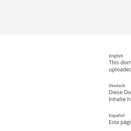
English
This dom
uploaded
Deutsch
Diese Do
Inhalte h
Español
Esta pág