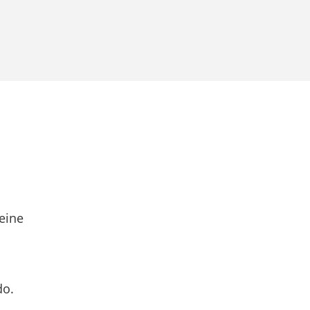
eine
do.